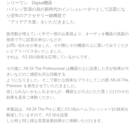
ンリーワン Digital機器・
ハイレゾ音源の為の新時代のインシュレーターとして話題にな
り翌年のアクセサリー銘機賞で
『アイデア大賞』をいただきました。
販売数が増えていく中で一部のお客様より、オーディオ機器の底面の
形状で下に設置出来ないなどの
お問い合わせが来ました。その際にその機器の上に置いてみてくださ
いとアドバイスをいたしました。
それは、Λ3.16の技術を応用しているからです。
その後に Λ8.24 The Professional は機器の上に設置した方が効果が大
きいなどのご感想を沢山頂戴する
ようになりました。そこで新たな技術をプラスしてこの度 Λ8.24 The
Premium を発売させていただきました。
信じられないかもしれませんが、機器などの上にただ置くだけのその
効果を是非ご体験ください。
本製品は、Λ8.24 The Pro に更にΛ3.16(ルームフレッシャー)の技術を
駆使していますので、Λ3.16を設置
した時と同じ様な音質改善効果がご体験いただけます。