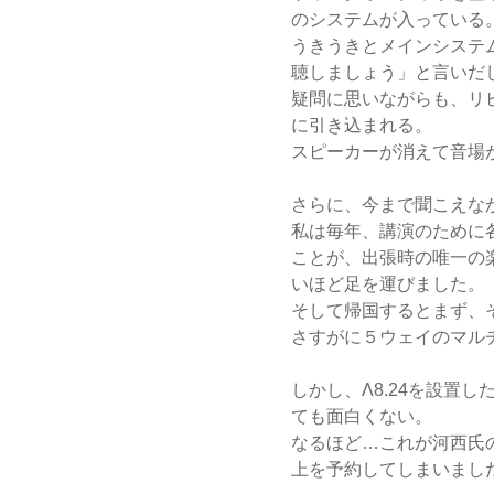
のシステムが入っている
うきうきとメインシステ
聴しましょう」と言いだ
疑問に思いながらも、リ
に引き込まれる。
スピーカーが消えて音場
さらに、今まで聞こえな
私は毎年、講演のために
ことが、出張時の唯一の
いほど足を運びました。
そして帰国するとまず、
さすがに５ウェイのマル
しかし、Λ8.24を設置
ても面白くない。
なるほど…これが河西氏の
上を予約してしまいまし