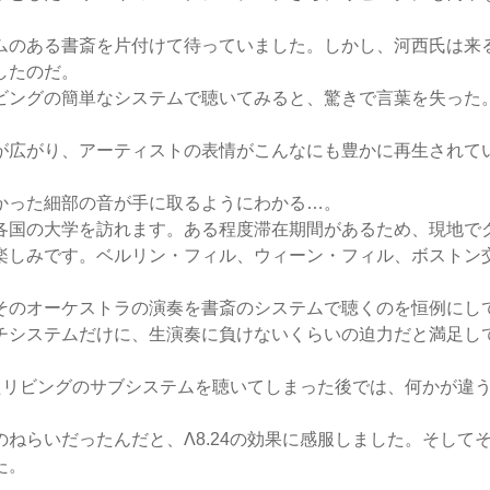
。
ムのある書斎を片付けて待っていました。しかし、河西氏は来
したのだ。
ビングの簡単なシステムで聴いてみると、驚きで言葉を失った
が広がり、アーティストの表情がこんなにも豊かに再生されて
かった細部の音が手に取るようにわかる…。
各国の大学を訪れます。ある程度滞在期間があるため、現地で
楽しみです。ベルリン・フィル、ウィーン・フィル、ボストン
そのオーケストラの演奏を書斎のシステムで聴くのを恒例にし
チシステムだけに、生演奏に負けないくらいの迫力だと満足し
したリビングのサブシステムを聴いてしまった後では、何かが違
ねらいだったんだと、Λ8.24の効果に感服しました。そしてそ
た。