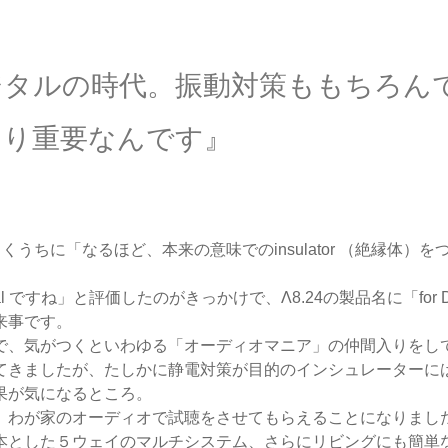
ジタルの時代。振動対策ももちろん
り重要なんです』
きくうちに「なるほど、本来の意味でのinsulator （絶縁体
ital ですね」と評価したのがきっかけで、Λ8.24の製品名に「for 
来事です。
で、気がつくといわゆる「オーディオマニア」の仲間入りをし
てきましたが、たしかに静電対策が目的のインシュレーターに
果が気になるところ。
、わが家のオーディオで試聴をさせてもらえることになりまし
本とした５ウェイのマルチシステム、さらにリビングにも簡単