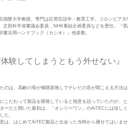
京国際大学教授。専門は応用言語学・教育工学。コロンビア大
。文部科学省審議会委員，NHK番組企画委員などを歴任。『
辞書活用ハンドブック（カシオ）』他多数。
一度体験してしまうともう外せない』
会ったのは、高齢の母が補聴器無しでテレビの音が聞こえる方法
にこだわって製品を開発していると熱意を語っていたのが、と
ターだと聞いた最初は、「オンリーワン」のAiTECには珍し
した。
意は、はじめてAiTEC製品と出会った当時から褪せてはいま