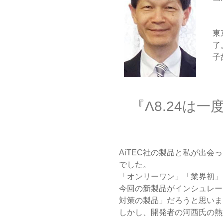
東
了
子
『Λ8.24は
AiTEC社の製品と私が出
でした。
「オンリーワン」「業界初」
今回の新製品がインシュレー
対策の製品」だろうと思いま
しかし、開発者の河西氏の熱